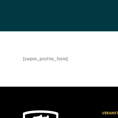
[swpm_profile_form]
VERANS